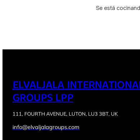
Se está cocinand
ELVALJALA INTERNATIONA
GROUPS LPP
111, FOURTH AVENUE, LUTON, LU3 3BT, UK
info@elvaljalagroups.com